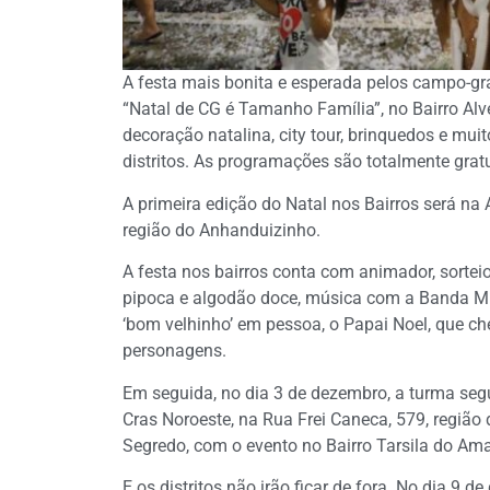
A festa mais bonita e esperada pelos campo-gr
“Natal de CG é Tamanho Família”, no Bairro Alve
decoração natalina, city tour, brinquedos e mui
distritos. As programações são totalmente gra
A primeira edição do Natal nos Bairros será na 
região do Anhanduizinho.
A festa nos bairros conta com animador, sorteio 
pipoca e algodão doce, música com a Banda Mu
‘bom velhinho’ em pessoa, o Papai Noel, que c
personagens.
Em seguida, no dia 3 de dezembro, a turma seg
Cras Noroeste, na Rua Frei Caneca, 579, região
Segredo, com o evento no Bairro Tarsila do Ama
E os distritos não irão ficar de fora. No dia 9