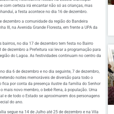
ue com certeza irá encantar não só as crianças, mas
handuí, a festa acontece no dia 16 de dezembro.
 de dezembro a comunidade da região do Bandeira
ha III, na Avenida Grande Floresta, em frente a UPA da
os bairros, no dia 17 de dezembro tem festa no Bairro
18 de dezembro a Prefeitura vai levar a programação para
região do Lagoa. As festividades continuam no centro da
 no dia 6 de dezembro e no dia seguinte, 7 de dezembro,
metendo noites memoráveis de diversão para todo o
o fica por conta da presença ilustre da família do Senhor
o o mais novo membro, o bebê Rena, à população. Uma
tal e de todo o Estado se aproximarem dos personagens
ecial do ano.
ia segue na 14 de Julho até 25 de dezembro e na Vila