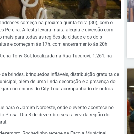
andenses começa na próxima quinta-feira (30), com o
s Pereira. A festa levará muita alegria e diversão com
to mais para todas as regiões da cidade e os dois
tuitas e começam às 17h, com encerramento às 20h.
Arena Tony Gol, localizada na Rua Tucuruvi, 1.261, na
de brindes, brinquedos infláveis, distribuição gratuita de
nicipal, além de uma linda decoração e a presença do
hegará no ônibus do City Tour acompanhado de outros
ue para o Jardim Noroeste, onde o evento acontece no
 do Prosa. Dia 8 de dezembro será a vez da região do
ral.
 de dezembro, Rochedinho recebe na Escola Municipal