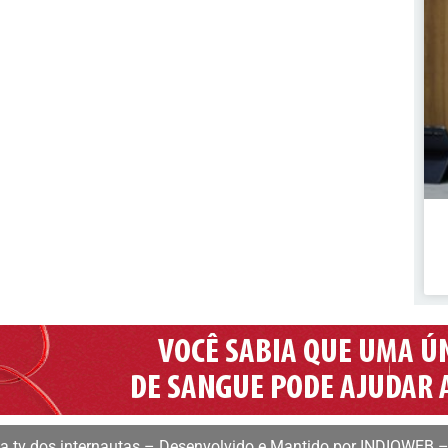
 tv dos internautas – Desenvolvido e Mantido por INDIOWEB –