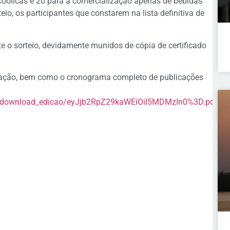
coólicas e 20 para a comercialização apenas de bebidas
eio, os participantes que constarem na lista definitiva de
te o sorteio, devidamente munidos de cópia de certificado
lização, bem como o cronograma completo de publicações
br/download_edicao/eyJjb2RpZ29kaWEiOiI5MDMzIn0%3D.pdf