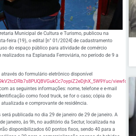
etaria Municipal de Cultura e Turismo, publicou na
ta-feira (19), o edital [n° 01/2024] de cadastramento
 uso do espaço público para atividade de comércio
realizados na Esplanada Ferroviária, no período de 9 a
 através do formulário eletrônico disponível
1AO9kV2tcDRb7s8PUQBVGukCc7oypiZ2eDjhX_5W9Yuc/viewform?
 com as seguintes informações: nome, telefone e e-mail
identificação como food truck, se for o caso; cópia do
a atualizada e comprovante de residência.
 será publicada no dia 29 de janeiro de 29 de janeiro. A
e janeiro, às 9h, no auditório da Sectur, localizada na
rão disponibilizados 60 pontos fixos, sendo 40 para a