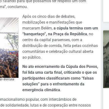
ho falando para que possamos ter respeito um com
rra”, conclamou.
Após os cinco dias de debates,
mobilizações e manifestações que
marcaram Belém,
a cúpula termina com um
“banquetaço”, na Praça da República
, no
centro da capital paraenses, com a
distribuição de comida, feita pelas cozinhas
comunitárias e celebração cultural aberta
ao público.
No ato encerramento da Cúpula dos Povos,
foi lida uma carta final, criticando o que os
participantes classificaram como “falsas
go disrcusa
soluções” para o enfrentamento da
emergência climática
.
ernacionalismo popular, com intercâmbios de
de solidariedade, lutas e de cooperação entre nossos