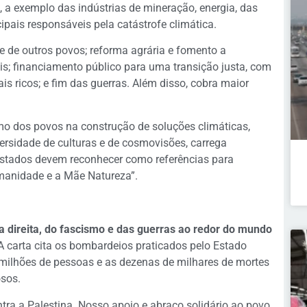
 a exemplo das indústrias de mineração, energia, das
ipais responsáveis pela catástrofe climática.
e de outros povos; reforma agrária e fomento a
is; financiamento público para uma transição justa, com
s ricos; e fim das guerras. Além disso, cobra maior
o dos povos na construção de soluções climáticas,
ersidade de culturas e de cosmovisões, carrega
Estados devem reconhecer como referências para
manidade e a Mãe Natureza”.
a direita, do fascismo e das guerras ao redor do mundo
 carta cita os bombardeios praticados pelo Estado
e milhões de pessoas e as dezenas de milhares de mortes
osos.
ntra a Palestina. Nosso apoio e abraço solidário ao povo