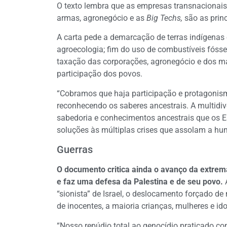
O texto lembra que as empresas transnacionais,
armas, agronegócio e as
Big Techs,
são as princ
A carta pede a demarcação de terras indígenas 
agroecologia; fim do uso de combustíveis fósse
taxação das corporações, agronegócio e dos mai
participação dos povos.
“Cobramos que haja participação e protagonism
reconhecendo os saberes ancestrais. A multidiv
sabedoria e conhecimentos ancestrais que os 
soluções às múltiplas crises que assolam a hu
Guerras
O documento critica ainda o avanço da extrem
e faz uma defesa da Palestina e de seu povo.
A
“sionista” de Israel, o deslocamento forçado d
de inocentes, a maioria crianças, mulheres e id
“Nosso repúdio total ao genocídio praticado co