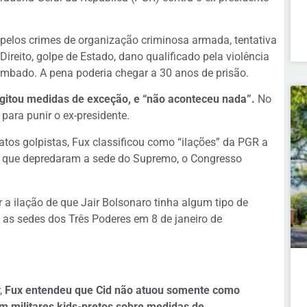
 pelos crimes de organização criminosa armada, tentativa
ireito, golpe de Estado, dano qualificado pela violência
ombado. A pena poderia chegar a 30 anos de prisão.
gitou medidas de exceção, e “não aconteceu nada”.
No
 para punir o ex-presidente.
tos golpistas, Fux classificou como “ilações” da PGR a
s que depredaram a sede do Supremo, o Congresso
a ilação de que Jair Bolsonaro tinha algum tipo de
as sedes dos Três Poderes em 8 de janeiro de
,
Fux entendeu que Cid não atuou somente como
m militares kids-pretos sobre medidas de