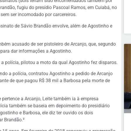
sassinatos (dois teriam sido encomendados também por
Brandão, fugiu do presídio Pascoal Ramos, em Cuiabá, no
 sem ser incomodado por carcereiros.
ssinato de Sávio Brandão envolve, além de Agostinho e
mbém acusado de ser pistoleiro de Arcanjo, que, segundo
 para dar informações a Agostinho.
a polícia, pilotou a moto da qual Agostinho fez disparos.
undo a polícia, contratou Agostinho a pedido de Arcanjo
ante de que pagou R$ 38 mil a Barbosa pela morte de
e pertence a Arcanjo, Leite também ia à empresa
olícia também se baseia em depoimento do presidiário
ostinho e Barbosa, ele diz ter ouvido os dois
r Brandão.²