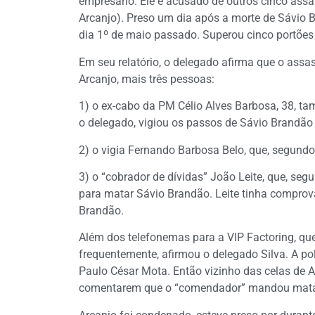
empresário. Ele é acusado de outros cinco as
Arcanjo). Preso um dia após a morte de Sávio 
dia 1º de maio passado. Superou cinco portões
Em seu relatório, o delegado afirma que o assa
Arcanjo, mais três pessoas:
1) o ex-cabo da PM Célio Alves Barbosa, 38, ta
o delegado, vigiou os passos de Sávio Brandão
2) o vigia Fernando Barbosa Belo, que, segundo 
3) o “cobrador de dívidas” João Leite, que, seg
para matar Sávio Brandão. Leite tinha comprov
Brandão.
Além dos telefonemas para a VIP Factoring, qu
frequentemente, afirmou o delegado Silva. A p
Paulo César Mota. Então vizinho das celas de Ag
comentarem que o “comendador” mandou mata