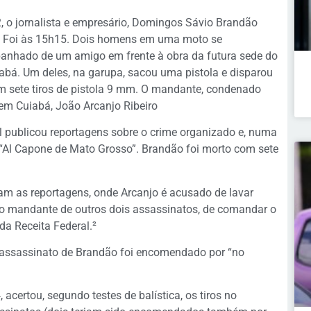
 o jornalista e empresário, Domingos Sávio Brandão
o”. Foi às 15h15. Dois homens em uma moto se
anhado de um amigo em frente à obra da futura sede do
iabá. Um deles, na garupa, sacou uma pistola e disparou
om sete tiros de pistola 9 mm. O mandante, condenado
o em Cuiabá, João Arcanjo Ribeiro
 publicou reportagens sobre o crime organizado e, numa
“Al Capone de Mato Grosso”. Brandão foi morto com sete
am as reportagens, onde Arcanjo é acusado de lavar
r o mandante de outros dois assassinatos, de comandar o
da Receita Federal.²
o assassinato de Brandão foi encomendado por “no
acertou, segundo testes de balística, os tiros no