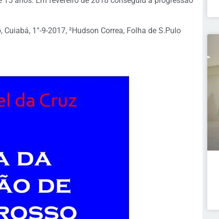
te 15 anos. Em fevereiro de 2018 conseguiu a progressão
, Cuiabá, 1°-9-2017, ²Hudson Correa, Folha de S.Pulo