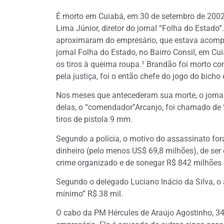
É morto em Cuiabá, em 30 de setembro de 2002,
Lima Júnior, diretor do jornal “Folha do Estad
aproximaram do empresário, que estava acomp
jornal Folha do Estado, no Bairro Consil, em Cu
os tiros à queima roupa.¹ Brandão foi morto c
pela justiça, foi o então chefe do jogo do bich
Nos meses que antecederam sua morte, o jornal
delas, o “comendador”Arcanjo, foi chamado de 
tiros de pistola 9 mm.
Segundo a polícia, o motivo do assassinato for
dinheiro (pelo menos US$ 69,8 milhões), de se
crime organizado e de sonegar R$ 842 milhões 
Segundo o delegado Luciano Inácio da Silva, 
mínimo” R$ 38 mil.
O cabo da PM Hércules de Araújo Agostinho, 34, 