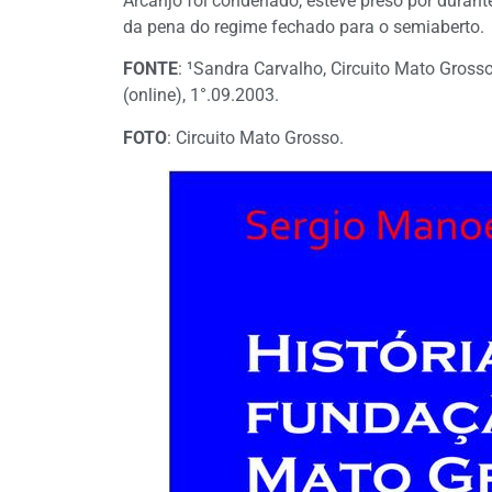
Arcanjo foi condenado, esteve preso por duran
da pena do regime fechado para o semiaberto.
FONTE
: ¹Sandra Carvalho, Circuito Mato Grosso
(online), 1°.09.2003.
FOTO
: Circuito Mato Grosso.