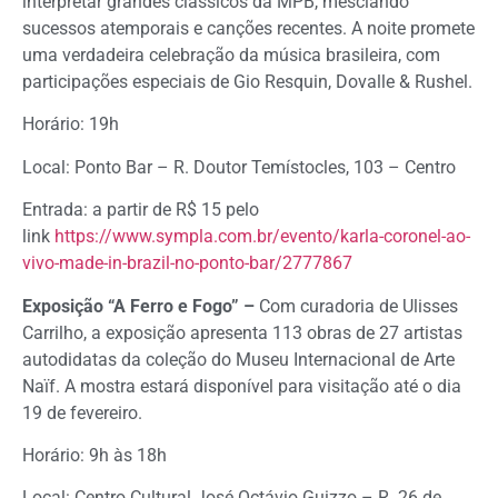
interpretar grandes clássicos da MPB, mesclando
sucessos atemporais e canções recentes. A noite promete
uma verdadeira celebração da música brasileira, com
participações especiais de Gio Resquin, Dovalle & Rushel.
Horário: 19h
Local: Ponto Bar – R. Doutor Temístocles, 103 – Centro
Entrada: a partir de R$ 15 pelo
link
https://www.sympla.com.br/evento/karla-coronel-ao-
vivo-made-in-brazil-no-ponto-bar/2777867
Exposição “A Ferro e Fogo” –
Com curadoria de Ulisses
Carrilho, a exposição apresenta 113 obras de 27 artistas
autodidatas da coleção do Museu Internacional de Arte
Naïf. A mostra estará disponível para visitação até o dia
19 de fevereiro.
Horário: 9h às 18h
Local: Centro Cultural José Octávio Guizzo – R. 26 de