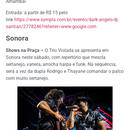
Amambai
Entrada: a partir de R$ 15 pelo
link
https://www.sympla.com.br/evento/dark-angels-dj-
santian/2778246?referrer=www.google.com
Sonora
Shows na Praça –
O Trio Violada se apresenta em
Sonora neste sábado, com repertório que mescla
sertanejo, vanera, arrocha harpa e funk. Na sequência,
será a vez da dupla Rodrigo e Thayane comandar o palco
com muito sertanejo.