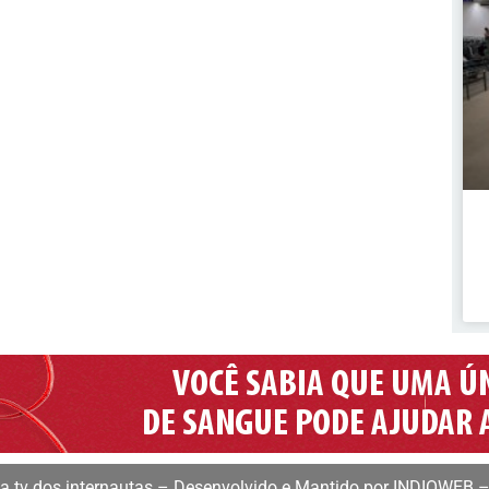
 tv dos internautas – Desenvolvido e Mantido por INDIOWEB –