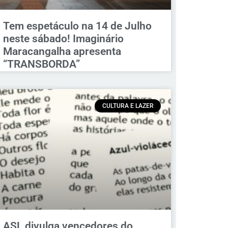
Tem espetáculo na 14 de Julho
neste sábado! Imaginário
Maracangalha apresenta
“TRANSBORDA”
CULTURA E LAZER
ASL divulga vencedores do