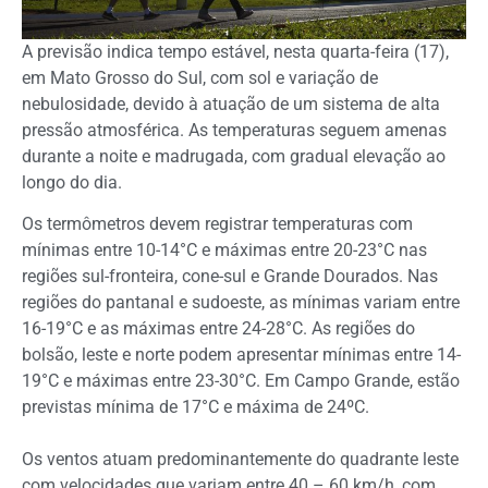
A previsão indica tempo estável, nesta quarta-feira (17),
em Mato Grosso do Sul, com sol e variação de
nebulosidade, devido à atuação de um sistema de alta
pressão atmosférica. As temperaturas seguem amenas
durante a noite e madrugada, com gradual elevação ao
longo do dia.
Os termômetros devem registrar temperaturas com
mínimas entre 10-14°C e máximas entre 20-23°C nas
regiões sul-fronteira, cone-sul e Grande Dourados. Nas
regiões do pantanal e sudoeste, as mínimas variam entre
16-19°C e as máximas entre 24-28°C. As regiões do
bolsão, leste e norte podem apresentar mínimas entre 14-
19°C e máximas entre 23-30°C. Em Campo Grande, estão
previstas mínima de 17°C e máxima de 24ºC.
Os ventos atuam predominantemente do quadrante leste
com velocidades que variam entre 40 – 60 km/h, com