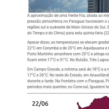
A aproximação de uma frente fria, aliada ao i
pressão atmosférica no Paraguai favorecem o
regiões sul e sudoeste de Mato Grosso do Sul.
do Tempo e do Clima) para esta quinta-feira (22
Apesar disso, as temperaturas se elevam grada
22°C em Corumbá e de 20°C em Aquidauana e m
Porto Murtinho amanhece com 20°C e atinge os
ficam entre 17°C e 31°C. No Bolsão, Três Lagoa
Em Campo Grande, a mínima será de 18°C e a m
17°C e 26°C. No leste do Estado, em Anaurilâ
durante a tarde. Na fronteira com o Paraguai, 
períodos mais quentes; no Cone-sul, Iguatemi 