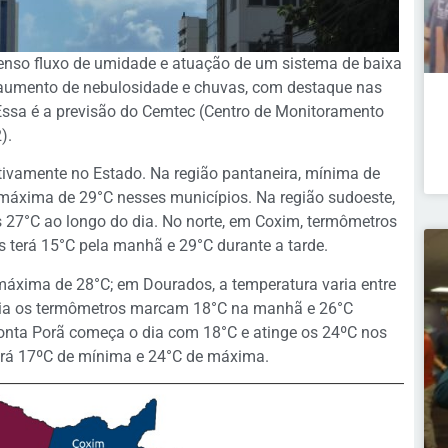
ntenso fluxo de umidade e atuação de um sistema de baixa
 aumento de nebulosidade e chuvas, com destaque nas
 Essa é a previsão do Cemtec (Centro de Monitoramento
).
tivamente no Estado. Na região pantaneira, mínima de
áxima de 29°C nesses municípios. Na região sudoeste,
 27°C ao longo do dia. No norte, em Coxim, termômetros
s terá 15°C pela manhã e 29°C durante a tarde.
áxima de 28°C; em Dourados, a temperatura varia entre
ndia os termômetros marcam 18°C na manhã e 26°C
Ponta Porã começa o dia com 18°C e atinge os 24ºC nos
terá 17ºC de mínima e 24°C de máxima.