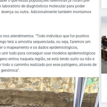
aber o que essas populações ribeirinhas já foram pré-
laboratório de diagnósticos molecular para poder
a doença ou outra. Adicionalmente também montamos
to nos atendimentos. “Todo indivíduo que for positivo
 fungo terá a amostra sequenciada, ou seja, faremos um
er o mapeamento e os dados epidemiológicos,
s unir tudo para conseguir usar modelos epidemiológicos
eno entrou naquela região, se está tendo surto ou não e
r todo o caminho realizado por esse patógeno, através de
a genômica”.