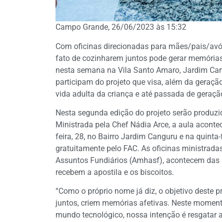
Campo Grande, 26/06/2023 às 15:32
Com oficinas direcionadas para mães/pais/avós
fato de cozinharem juntos pode gerar memória
nesta semana na Vila Santo Amaro, Jardim Can
participam do projeto que visa, além da geraçã
vida adulta da criança e até passada de geraç
Nesta segunda edição do projeto serão produzid
Ministrada pela Chef Nádia Arce, a aula acontec
feira, 28, no Bairro Jardim Canguru e na quinta
gratuitamente pelo FAC. As oficinas ministrad
Assuntos Fundiários (Amhasf), acontecem das 14
recebem a apostila e os biscoitos.
“Como o próprio nome já diz, o objetivo deste 
juntos, criem memórias afetivas. Neste moment
mundo tecnológico, nossa intenção é resgatar a