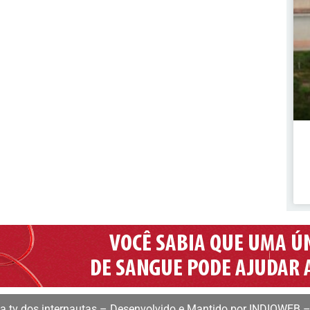
 tv dos internautas – Desenvolvido e Mantido por INDIOWEB –