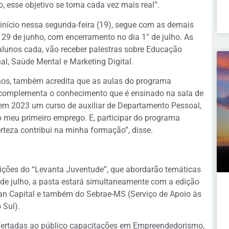
, esse objetivo se torna cada vez mais real”.
e início nessa segunda-feira (19), segue com as demais
e 29 de junho, com encerramento no dia 1° de julho. As
alunos cada, vão receber palestras sobre Educação
nal, Saúde Mental e Marketing Digital.
nos, também acredita que as aulas do programa
a complementa o conhecimento que é ensinado na sala de
 em 2023 um curso de auxiliar de Departamento Pessoal,
 meu primeiro emprego. E, participar do programa
teza contribui na minha formação”, disse.
ições do “Levanta Juventude”, que abordarão temáticas
7 de julho, a pasta estará simultaneamente com a edição
ran Capital e também do Sebrae-MS (Serviço de Apoio às
 Sul).
fertadas ao público capacitações em Empreendedorismo,