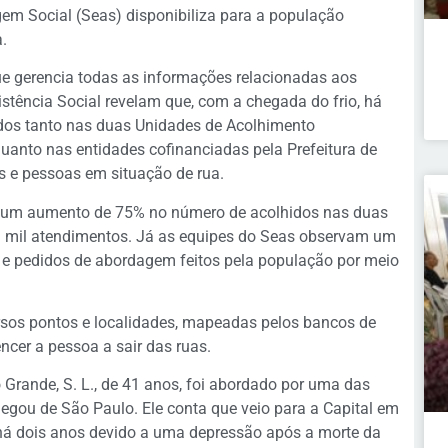
gem Social (Seas) disponibiliza para a população
.
e gerencia todas as informações relacionadas aos
istência Social revelam que, com a chegada do frio, há
dos tanto nas duas Unidades de Acolhimento
 quanto nas entidades cofinanciadas pela Prefeitura de
e pessoas em situação de rua.
ve um aumento de 75% no número de acolhidos nas duas
11 mil atendimentos. Já as equipes do Seas observam um
e pedidos de abordagem feitos pela população por meio
sos pontos e localidades, mapeadas pelos bancos de
cer a pessoa a sair das ruas.
nde, S. L., de 41 anos, foi abordado por uma das
hegou de São Paulo. Ele conta que veio para a Capital em
 há dois anos devido a uma depressão após a morte da