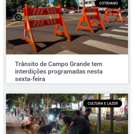
COTIDIANO
Trânsito de Campo Grande tem
interdições programadas nesta
sexta-feira
CULTURA E LAZER