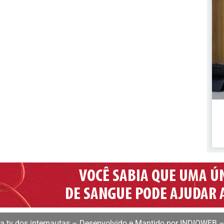
 tv dos internautas – Desenvolvido e Mantido por INDIOWEB –