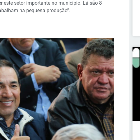
 este setor importante no município. Lá são 8
rabalham na pequena produção”.