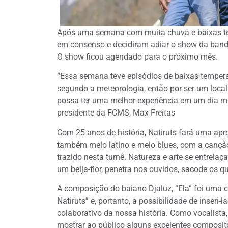
Após uma semana com muita chuva e baixas te
em consenso e decidiram adiar o show da banda
O show ficou agendado para o próximo mês.
“Essa semana teve episódios de baixas tempera
segundo a meteorologia, então por ser um local
possa ter uma melhor experiência em um dia m
presidente da FCMS, Max Freitas
Com 25 anos de história, Natiruts fará uma ap
também meio latino e meio blues, com a canção 
trazido nesta turnê. Natureza e arte se entrelaç
um beija-flor, penetra nos ouvidos, sacode os 
A composição do baiano Djaluz, “Ela” foi uma c
Natiruts” e, portanto, a possibilidade de inseri-
colaborativo da nossa história. Como vocalista,
mostrar ao público alguns excelentes composito