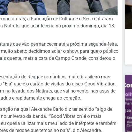
mperaturas, a Fundação de Cultura e o Sesc entraram
 Natruts, que aconteceria no próximo domingo, dia 18.
turas que vão permancecer até a próxima segunda-feira,
 muito aberto decidimos adiar o show, para que o público
ais quente, mais a cara de Campo Grande, considerou o
resentação de Reggae romântico, muito brasileiro mas
“Ela” que é o cartão de visitas do disco Good Vibration,
am na levada dos Natiruts, que vai no vento, nas asas de
quadris e rapidamente chega ao coração.
anção na qual Alexandre Carlo diz ter sentido “algo de
la no universo da banda. “‘Good Vibration’ é o mais
 eu queria utilizar mais meu lado de intérprete e também
res de reggae que temos no país”, diz Alexandre.