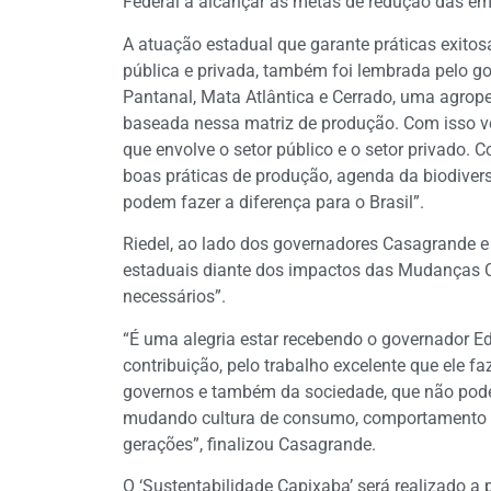
Federal a alcançar as metas de redução das emi
A atuação estadual que garante práticas exito
pública e privada, também foi lembrada pelo g
Pantanal, Mata Atlântica e Cerrado, uma agropec
baseada nessa matriz de produção. Com isso ve
que envolve o setor público e o setor privado. C
boas práticas de produção, agenda da biodivers
podem fazer a diferença para o Brasil”.
Riedel, ao lado dos governadores Casagrande e 
estaduais diante dos impactos das Mudanças Cl
necessários”.
“É uma alegria estar recebendo o governador E
contribuição, pelo trabalho excelente que ele 
governos e também da sociedade, que não pode 
mudando cultura de consumo, comportamento e
gerações”, finalizou Casagrande.
O ‘Sustentabilidade Capixaba’ será realizado a pa