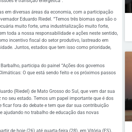
ssões e transição energética”.
sas em diversas áreas da economia, com a participação
overnador Eduardo Riedel. “Temos três biomas que são o
uária muito forte, uma industrialização muito forte,
m toda a nossa responsabilidade e ações neste sentido,
omo incentivo fiscal do setor produtivo, lastreado em
idade. Juntos, estados que tem isso como prioridade,
Barbalho, participa do painel “Ações dos governos
imáticas: O que está sendo feito e os próximos passos
duardo (Riedel) de Mato Grosso do Sul, que vem dar sua
faz no seu estado. Temos um papel importante que é dos
ficar fora do debate e tem que dar sua contribuição
 ajudando no trabalho de educação das novas
rtir de hoje (26) até quarta-feira (28), em Vitória (ES),