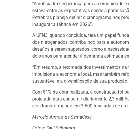
“A notícia traz esperança para a comunidade e
estava entre as expectativas desde a paralisa
Petrobras planeja definir o cronograma nos pró
inaugurar a fábrica em 2026”.
A UFN3, quando concluída, terá um papel fund
dos nitrogenados, contribuindo para a autonomia
desafios a serem superados, como a necessida
dois anos para atender à demanda estimada em 
“Em resumo, a retomada dos investimentos na f
impulsiona a economia local, mas também ref
sustentável e a diversificação de sua produção 
Com 81% da obra realizada, a construção foi para
projetada para consumir diariamente 2,3 milhõ
e os transformando em 3.600 toneladas de urei
Marcelo Armoa, da Semadesc
Fotos: Saul Schramm