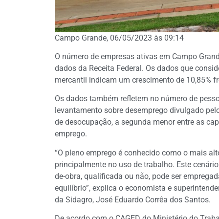
Campo Grande, 06/05/2023 às 09:14
O número de empresas ativas em Campo Grande
dados da Receita Federal. Os dados que consid
mercantil indicam um crescimento de 10,85% fre
Os dados também refletem no número de pesso
levantamento sobre desemprego divulgado pel
de desocupação, a segunda menor entre as capit
emprego.
“O pleno emprego é conhecido como o mais alto
principalmente no uso de trabalho. Este cená
de-obra, qualificada ou não, pode ser emprega
equilíbrio”, explica o economista e superintende
da Sidagro, José Eduardo Corrêa dos Santos.
De acordo com o CAGED do Ministério do Traba