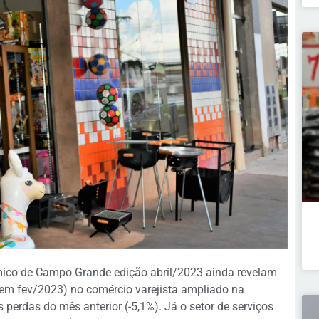
ico de Campo Grande edição abril/2023 ainda revelam
(em fev/2023) no comércio varejista ampliado na
perdas do mês anterior (-5,1%). Já o setor de serviços