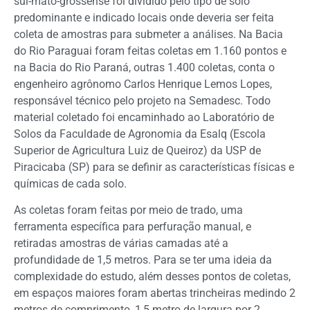
sul-mato-grossense foi dividido pelo tipo de solo
predominante e indicado locais onde deveria ser feita
coleta de amostras para submeter a análises. Na Bacia
do Rio Paraguai foram feitas coletas em 1.160 pontos e
na Bacia do Rio Paraná, outras 1.400 coletas, conta o
engenheiro agrônomo Carlos Henrique Lemos Lopes,
responsável técnico pelo projeto na Semadesc. Todo
material coletado foi encaminhado ao Laboratório de
Solos da Faculdade de Agronomia da Esalq (Escola
Superior de Agricultura Luiz de Queiroz) da USP de
Piracicaba (SP) para se definir as características físicas e
químicas de cada solo.
As coletas foram feitas por meio de trado, uma
ferramenta específica para perfuração manual, e
retiradas amostras de várias camadas até a
profundidade de 1,5 metros. Para se ter uma ideia da
complexidade do estudo, além desses pontos de coletas,
em espaços maiores foram abertas trincheiras medindo 2
metros de comprimento, 1,5 metro de largura por 2