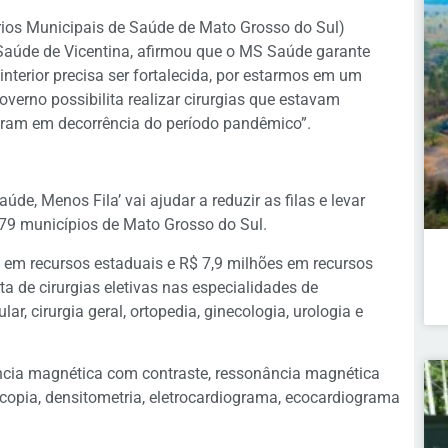
ios Municipais de Saúde de Mato Grosso do Sul)
e Saúde de Vicentina, afirmou que o MS Saúde garante
nterior precisa ser fortalecida, por estarmos em um
erno possibilita realizar cirurgias que estavam
iram em decorrência do período pandêmico”.
e, Menos Fila’ vai ajudar a reduzir as filas e levar
 79 municípios de Mato Grosso do Sul.
s em recursos estaduais e R$ 7,9 milhões em recursos
a de cirurgias eletivas nas especialidades de
lar, cirurgia geral, ortopedia, ginecologia, urologia e
ncia magnética com contraste, ressonância magnética
opia, densitometria, eletrocardiograma, ecocardiograma