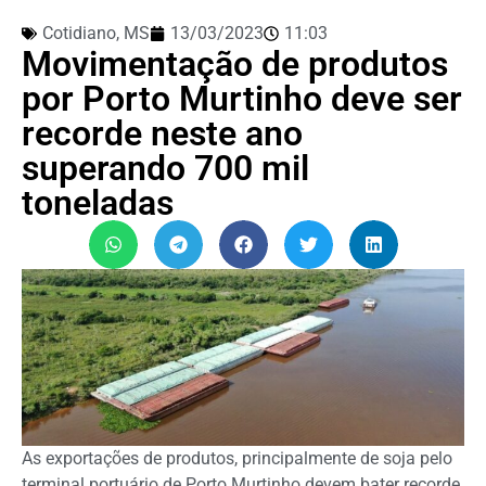
Cotidiano
,
MS
13/03/2023
11:03
Movimentação de produtos
por Porto Murtinho deve ser
recorde neste ano
superando 700 mil
toneladas
As exportações de produtos, principalmente de soja pelo
terminal portuário de Porto Murtinho devem bater recorde