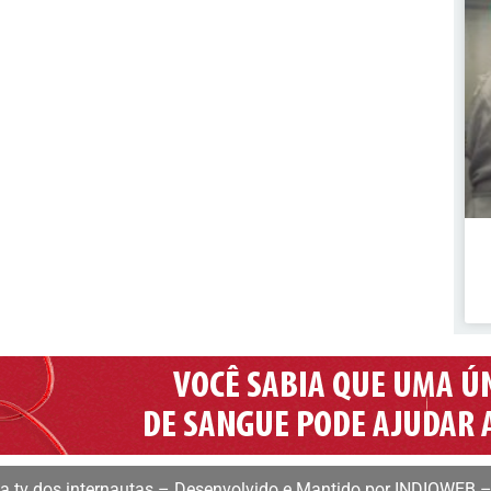
 tv dos internautas – Desenvolvido e Mantido por INDIOWEB –