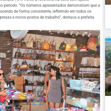
mo período. “Os números apresentados demonstram que a
cendo de forma consistente, refletindo em todos os
presas e novos postos de trabalho”, destaca a prefeita