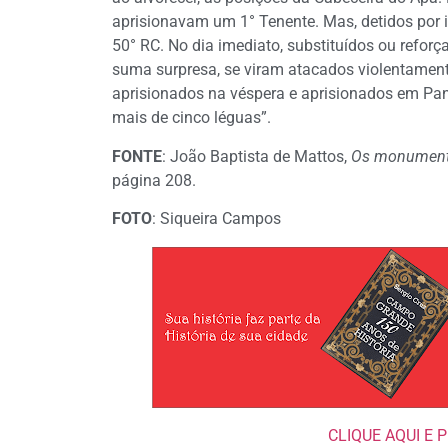
aprisionavam um 1° Tenente. Mas, detidos por i
50° RC. No dia imediato, substituídos ou refor
suma surpresa, se viram atacados violentame
aprisionados na véspera e aprisionados em Panc
mais de cinco léguas”.
FONTE
: João Baptista de Mattos,
Os monument
página 208.
FOTO
: Siqueira Campos
CLIQUE AQUI E 