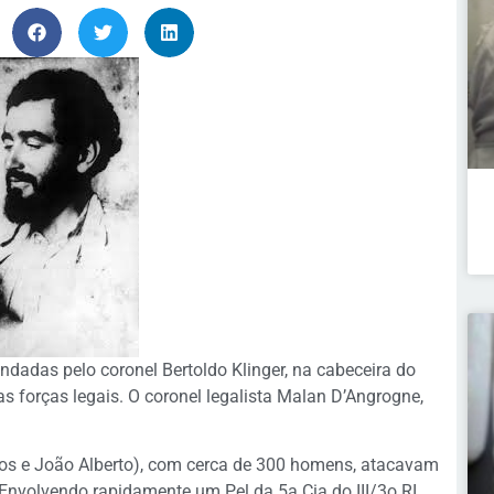
ndadas pelo coronel Bertoldo Klinger, na cabeceira do
as forças legais. O coronel legalista Malan D’Angrogne,
pos e João Alberto), com cerca de 300 homens, atacavam
 Envolvendo rapidamente um Pel da 5a Cia do III/3o RI,