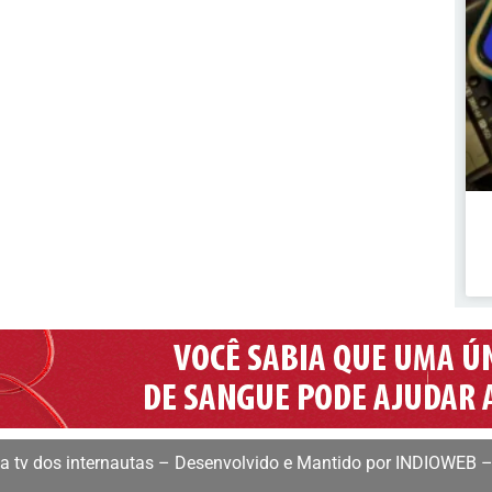
 tv dos internautas – Desenvolvido e Mantido por INDIOWEB –