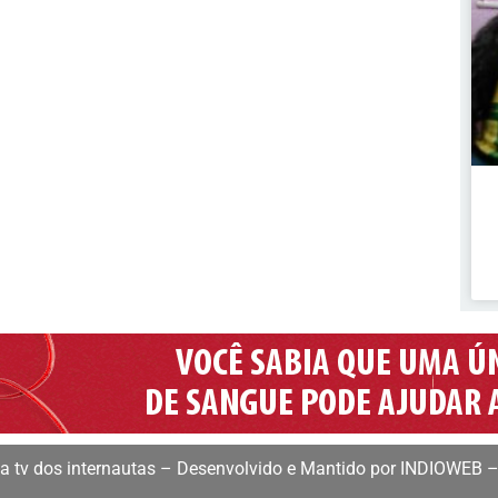
 tv dos internautas – Desenvolvido e Mantido por INDIOWEB –