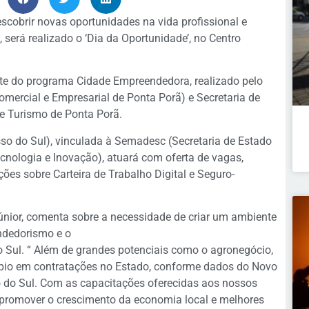
cobrir novas oportunidades na vida profissional e
0, será realizado o ‘Dia da Oportunidade’, no Centro
rte do programa Cidade Empreendedora, realizado pelo
ercial e Empresarial de Ponta Porã) e Secretaria de
 e Turismo de Ponta Porã.
o do Sul), vinculada à Semadesc (Secretaria de Estado
cnologia e Inovação), atuará com oferta de vagas,
ões sobre Carteira de Trabalho Digital e Seguro-
Júnior, comenta sobre a necessidade de criar um ambiente
ndedorismo e o
Sul. “ Além de grandes potenciais como o agronegócio,
ípio em contratações no Estado, conforme dados do Novo
 do Sul. Com as capacitações oferecidas aos nossos
 promover o crescimento da economia local e melhores