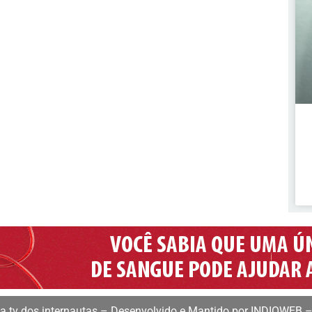
 tv dos internautas – Desenvolvido e Mantido por INDIOWEB –