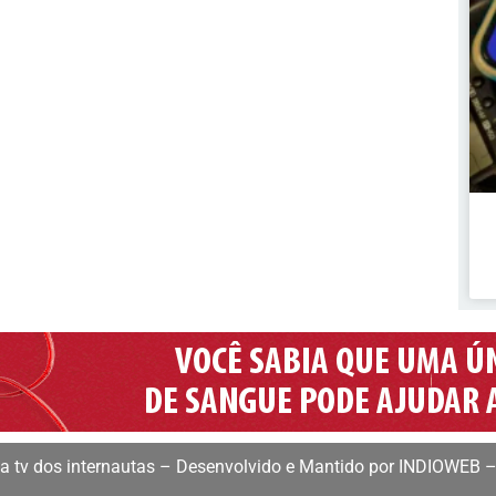
 tv dos internautas – Desenvolvido e Mantido por INDIOWEB –