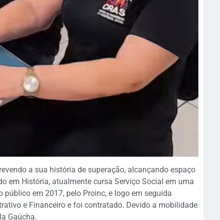
crevendo a sua história de superação, alcançando espaço
o em História, atualmente cursa Serviço Social em uma
ço público em 2017, pelo Proinc, e logo em seguida
trativo e Financeiro e foi contratado. Devido a mobilidade
ila Gaúcha.