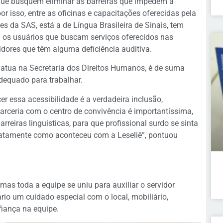
s que busquem eliminar as barreiras que impedem a
r isso, entre as oficinas e capacitações oferecidas pela
s da SAS, está a de Língua Brasileira de Sinais, tem
m os usuários que buscam serviços oferecidos nas
dores que têm alguma deficiência auditiva.
ue atua na Secretaria dos Direitos Humanos, é de suma
dequado para trabalhar.
er essa acessibilidade é a verdadeira inclusão,
arceria com o centro de convivência é importantíssima,
eiras linguísticas, para que profissional surdo se sinta
exatamente como aconteceu com a Leseliê”, pontuou
 mas toda a equipe se uniu para auxiliar o servidor
ário um cuidado especial com o local, mobiliário,
iança na equipe.