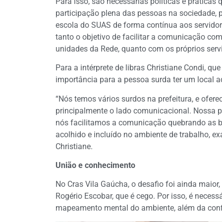
Para isso, são necessárias políticas e prática
participação plena das pessoas na sociedade, po
escola do SUAS de forma contínua aos servidore
tanto o objetivo de facilitar a comunicação co
unidades da Rede, quanto com os próprios servi
Para a intérprete de libras Christiane Condi, q
importância para a pessoa surda ter um local a
“Nós temos vários surdos na prefeitura, e oferec
principalmente o lado comunicacional. Nossa p
nós facilitamos a comunicação quebrando as barr
acolhido e incluído no ambiente de trabalho, 
Christiane.
União e conhecimento
No Cras Vila Gaúcha, o desafio foi ainda maior,
Rogério Escobar, que é cego. Por isso, é necess
mapeamento mental do ambiente, além da conf