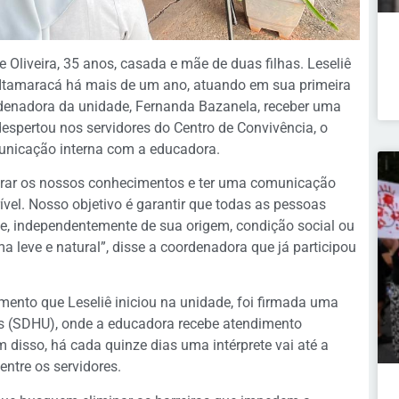
e Oliveira, 35 anos, casada e mãe de duas filhas. Leseliê
a Itamaracá há mais de um ano, atuando em sua primeira
rdenadora da unidade, Fernanda Bazanela, receber uma
despertou nos servidores do Centro de Convivência, o
municação interna com a educadora.
morar os nossos conhecimentos e ter uma comunicação
crível. Nosso objetivo é garantir que todas as pessoas
, independentemente de sua origem, condição social ou
ma leve e natural”, disse a coordenadora que já participou
mento que Leseliê iniciou na unidade, foi firmada uma
os (SDHU), onde a educadora recebe atendimento
 disso, há cada quinze dias uma intérprete vai até a
ntre os servidores.