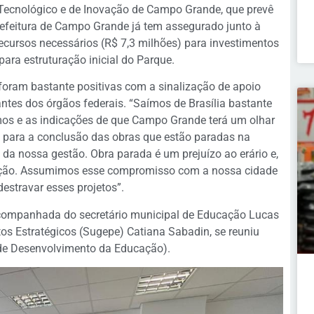
e Tecnológico e de Inovação de Campo Grande, que prevê
refeitura de Campo Grande já tem assegurado junto à
recursos necessários (R$ 7,3 milhões) para investimentos
ara estruturação inicial do Parque.
 foram bastante positivas com a sinalização de apoio
ntes dos órgãos federais. “Saímos de Brasília bastante
os e as indicações de que Campo Grande terá um olhar
e, para a conclusão das obras que estão paradas na
da nossa gestão. Obra parada é um prejuízo ao erário e,
ação. Assumimos esse compromisso com a nossa cidade
estravar esses projetos”.
 acompanhada do secretário municipal de Educação Lucas
tos Estratégicos (Sugepe) Catiana Sabadin, se reuniu
de Desenvolvimento da Educação).