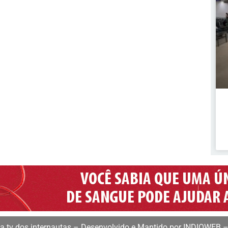
 tv dos internautas – Desenvolvido e Mantido por INDIOWEB –