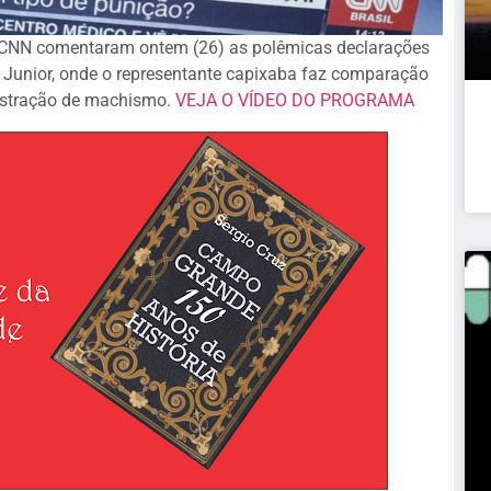
CNN comentaram ontem (26) as polêmicas declarações
 Junior, onde o representante capixaba faz comparação
nstração de machismo.
VEJA O VÍDEO DO PROGRAMA