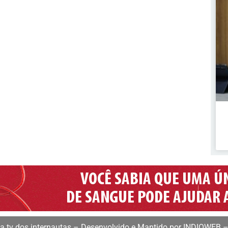
 tv dos internautas – Desenvolvido e Mantido por INDIOWEB –