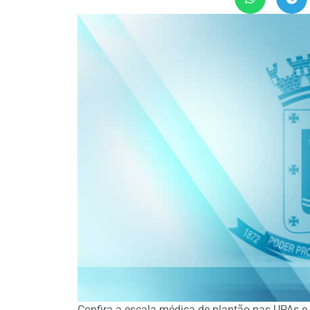
Confira a escala médica de plantão nas UPAs e 