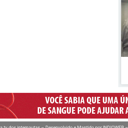
 tv dos internautas – Desenvolvido e Mantido por INDIOWEB –