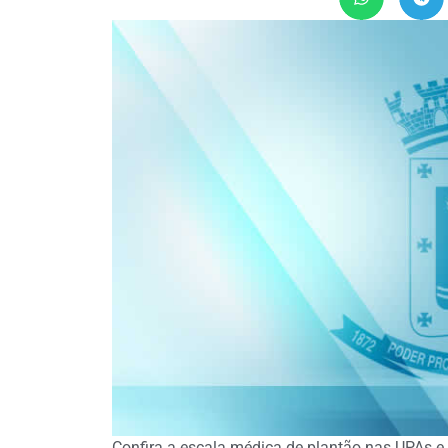
Confira a escala médica de plantão nas UPAs e 