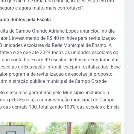
do que além de uma boa educação, eles estão em um
 seguro e agora muito mais confortável”.
ama Juntos pela Escola
feita de Campo Grande Adriane Lopes anunciou, no dia
 abril, investimento de R$ 40 milhões para revitalização
0 unidades escolares da Rede Municipal de Ensino. A
tativa é de que até 2024 todas as unidades escolares da
 que conta hoje com 99 escolas de Ensino Fundamental
 escolas de Educação Infantil, estejam revitalizadas. Esse
aior programa de revitalização de escolas já proposto
administração pública municipal de Campo Grande.
o e recursos garantidos pelo Município, incluindo a
ntos pela Escola, a administração municipal de Campo
ão das demais 190, totalizando 100% das escolas e Emeis