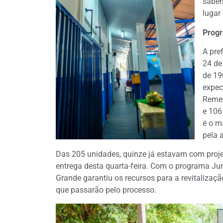
saben
lugar
Progr
A pre
24 de
de 19
expec
Reme,
e 106
é o m
pela 
Das 205 unidades, quinze já estavam com projet
entrega desta quarta-feira. Com o programa Ju
Grande garantiu os recursos para a revitalizaç
que passarão pelo processo.