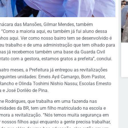
Chácara das Mansões, Gilmar Mendes, também
 “Como a maioria aqui, eu também já fui aluno dessa
inhos aqui. Ver como nosso bairro tem se desenvolvido é
meu trabalho e de uma administração que tem olhado para
mas já recebemos também uma base da Guarda Civil
ato com a gestora, estamos gratos a prefeita”, conclui.
atro meses, a Prefeitura já entregou as revitalizações
eguintes unidades: Emeis Ayd Camargo, Bom Pastor,
Rancho e Olinda Toshimi Nishio Nassu; Escolas Ernesto
a e José Dorilêo de Pina.
ane Rodrigues, que trabalha em uma fazenda nas
midades da BR, tem um filho matriculado na escola e
ora a revitalização. “Nós temos muita segurança em
r nossos filhos aqui enquanto a gente precisa trabalhar,