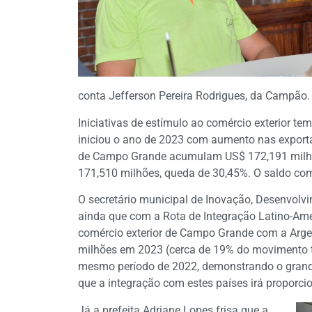
conta Jefferson Pereira Rodrigues, da Campão.
Iniciativas de estímulo ao comércio exterior t
iniciou o ano de 2023 com aumento nas exporta
de Campo Grande acumulam US$ 172,191 milhõ
171,510 milhões, queda de 30,45%. O saldo com
O secretário municipal de Inovação, Desenvolv
ainda que com a Rota de Integração Latino-Am
comércio exterior de Campo Grande com a Argent
milhões em 2023 (cerca de 19% do movimento t
mesmo período de 2022, demonstrando o grande
que a integração com estes países irá proporcion
Já a prefeita Adriane Lopes frisa que a