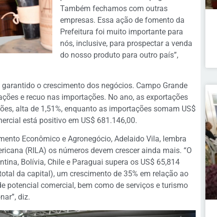
Também fechamos com outras
empresas. Essa ação de fomento da
Prefeitura foi muito importante para
nós, inclusive, para prospectar a venda
do nosso produto para outro país”,
em garantido o crescimento dos negócios. Campo Grande
ções e recuo nas importações. No ano, as exportações
es, alta de 1,51%, enquanto as importações somam US$
ercial está positivo em US$ 681.146,00.
imento Econômico e Agronegócio, Adelaido Vila, lembra
ericana (RILA) os números devem crescer ainda mais. “O
ina, Bolívia, Chile e Paraguai supera os US$ 65,814
otal da capital), um crescimento de 35% em relação ao
 potencial comercial, bem como de serviços e turismo
ar”, diz.