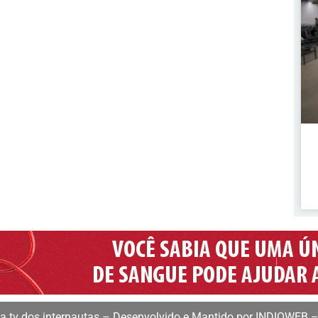
 tv dos internautas – Desenvolvido e Mantido por INDIOWEB –