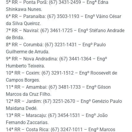
5ª RR – Ponta Porã: (67) 3431-2459 – Engª Edna
Shinkawa Nunes.
6ª RR – Paranaíba: (67) 3503-1193 – Engº Vâino César
da Silva Queiroz.
7ª RR – Naviraí: (67) 3461-1725 – Engº Stéfano Andrade
de Brida.
8ª RR – Corumbá: (67) 3231-1431 – Engº Paulo
Guilherme de Arruda.
9ª RR – Nova Andradina: (67) 3441-1364 – Engº
Humberto Teixeira.
10ª RR – Coxim: (67) 3291-1512 – Engº Roosevelt de
Campos Borges.
11ª RR – Amambai: (67) 3481-1733 – Engº Gilson
Marcos da Cruz Filho.
12ª RR – Jardim: (67) 3251-2670 – Engº Genézio Paulo
Maidana Dedé.
13ª RR – Maracaju: (67) 3454-1531 – Engº João
Fernando Zaccarias.
14ª RR – Costa Rica: (67) 3247-1011 – Engº Marcos