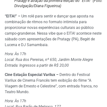
Pratagy é atração da primeira edição do “EITA!” (Foto:
Divulgação/Diana Figueiroa)
“EITA!” –
Um rolê para sentir e dançar que aposta na
combinação de ritmos no formato intimista para
proporcionar novas experiências culturais ao público
campo-grandense. Nessa vibe que o EITA! acontece neste
sábado com apresentações de Pratagy (PA), Begèt de
Lucena e DJ Samambaia.
Hora: Às 17h
Local: Rua dos Pereiras, nº 650, Jardim Monte Alegre
Entrada: Ingressos a partir de R$ 20,00
Cine Estação Especial Varilux –
Dentro do Festival
Varilux de Cinema Francês tem exibição do filme “A
Viagem de Ernesto e Celestine”, com entrada franca, no
Teatro Mundo.
Hora: Às 17h
Local: Rua Barão de Melgaço, 177