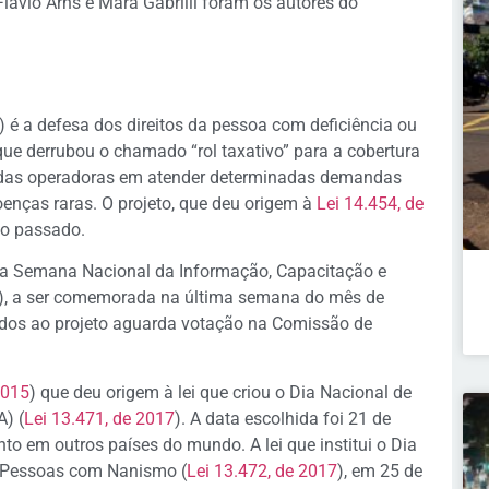
lávio Arns e Mara Gabrilli foram os autores do
é a defesa dos direitos da pessoa com deficiência ou
 que derrubou o chamado “rol taxativo” para a cobertura
a das operadoras em atender determinadas demandas
oenças raras. O projeto, que deu origem à
Lei 14.454, de
no passado.
tui a Semana Nacional da Informação, Capacitação e
), a ser comemorada na última semana do mês de
ados ao projeto aguarda votação na Comissão de
2015
) que deu origem à lei que criou o Dia Nacional de
A) (
Lei 13.471, de 2017
). A data escolhida foi 21 de
 em outros países do mundo. A lei que institui o Dia
s Pessoas com Nanismo (
Lei 13.472, de 2017
), em 25 de