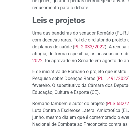
de genes, gerando perdas neurodegenerativas. F
requerimento para o debate.
Leis e projetos
Uma das bandeiras do senador Romário (PL-RJ) 
com doenças raras. Foi ele o relator do projeto
de planos de saúde (
PL 2.033/2022
). A recus
atingia, de forma específica, as pessoas com d
2022
, foi aprovado no Senado em agosto do a
É de iniciativa de Romário o projeto que insti
Pesquisa sobre Doenças Raras (
PL 1.491/2022
fevereiro. O substitutivo da Câmara dos Deput
Educação, Cultura e Esporte (CE).
Romário também é autor do projeto (
PLS 682/
Luta Contra a Esclerose Lateral Amiotrófica (EL
junho, mesmo dia em que é comemorado o evento
Nacional de Combate ao Preconceito contra a