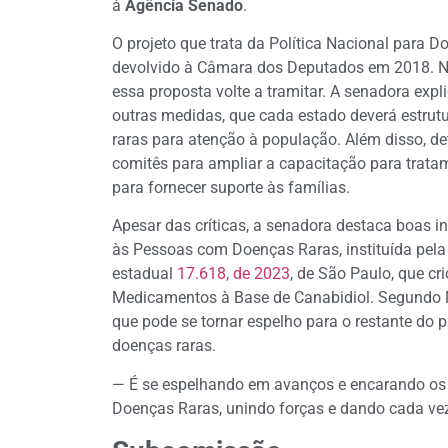
à
Agência Senado
.
O projeto que trata da Política Nacional para D
devolvido à Câmara dos Deputados em 2018. Na v
essa proposta volte a tramitar. A senadora expli
outras medidas, que cada estado deverá estrut
raras para atenção à população. Além disso, de
comitês para ampliar a capacitação para trat
para fornecer suporte às famílias.
Apesar das críticas, a senadora destaca boas ini
às Pessoas com Doenças Raras, instituída pela 
estadual
17.618, de 2023
, de São Paulo, que cr
Medicamentos à Base de Canabidiol. Segundo Ma
que pode se tornar espelho para o restante do 
doenças raras.
— É se espelhando em avanços e encarando os 
Doenças Raras, unindo forças e dando cada vez