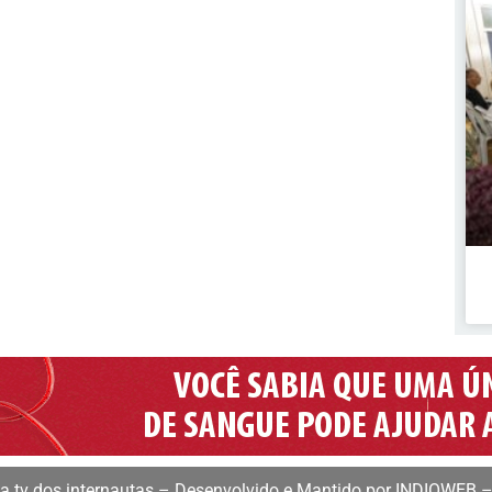
 tv dos internautas – Desenvolvido e Mantido por INDIOWEB –