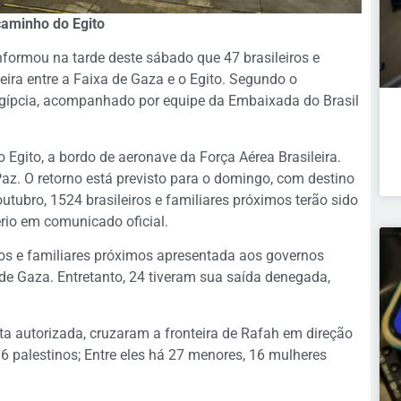
 caminho do Egito
informou na tarde deste sábado que 47 brasileiros e
eira entre a Faixa de Gaza e o Egito. Segundo o
 egípcia, acompanhado por equipe da Embaixada do Brasil
o Egito, a bordo de aeronave da Força Aérea Brasileira.
az. O retorno está previsto para o domingo, com destino
outubro, 1524 brasileiros e familiares próximos terão sido
tério em comunicado oficial.
ros e familiares próximos apresentada aos governos
de Gaza. Entretanto, 24 tiveram sua saída denegada,
sta autorizada, cruzaram a fronteira de Rafah em direção
 36 palestinos; Entre eles há 27 menores, 16 mulheres