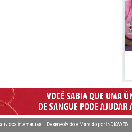
 tv dos internautas – Desenvolvido e Mantido por INDIOWEB –